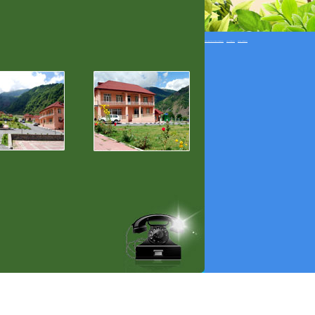
Veb saytların hazırlanması
seo xidməti
smm xidməti