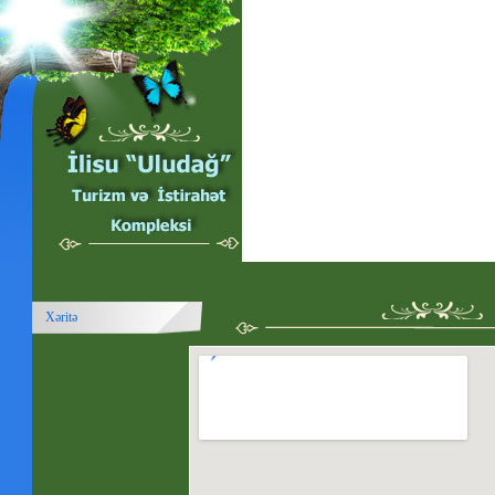
Xəritə