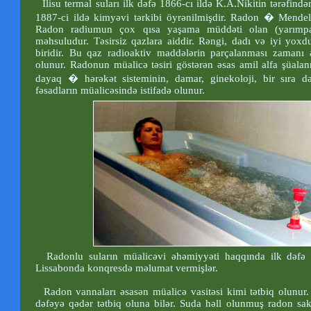
İlisu termal suları ilk dəfə 1866-cı ildə K.A.Nikitin tərəfin
1887-ci ildə kimyəvi tərkibi öyrənilmişdir. Radon � Mendel
Radon radiumun çox qısa yaşama müddəti olan (yarımpa
məhsuludur. Təsirsiz qazlara aiddir. Rəngi, dadı və iyi yoxd
biridir. Bu qaz radioaktiv maddələrin parçalanması zamanı ə
olunur. Radonun müalicə təsiri göstərən əsas amil alfa şüalan
dayaq � hərəkət sisteminin, damar, ginekoloji, bir sıra dər
fəsadların müalicəsində istifadə olunur.
Radonlu suların müalicəvi əhəmiyyəti haqqında ilk dəfə 1
Lissabonda konqresdə məlumat vermişlər.
Radon vannaları əsasən müalicə vasitəsi kimi tətbiq olunur. 
dəfəyə qədər tətbiq oluna bilər. Suda həll olunmuş radon sakitl