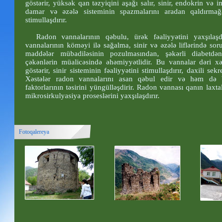
göstərir, yüksək qan təzyiqini aşağı salır, sinir, endokrin və 
damar və əzələ sisteminin spazmalarını aradan qaldırmağa
stimullaşdırır.
Radon vannalarının qəbulu, ürək fəaliyyətini yaxşılaşdır
vannalarının köməyi ilə sağalma, sinir və əzələ liflərində sor
maddələr mübadiləsinin pozulmasından, şəkərli diabetd
çəkənlərin müalicəsində əhəmiyyətlidir. Bu vannalar dəri xəs
göstərir, sinir sisteminin fəaliyyətini stimullaşdırır, daxili sek
Xəstələr radon vannalarını asan qəbul edir və həm də ba
faktorlarının təsirini yüngülləşdirir. Radon vannası qanın laxt
mikrosirkulyasiya proseslərini yaxşılaşdırır.
Fotoqalereya