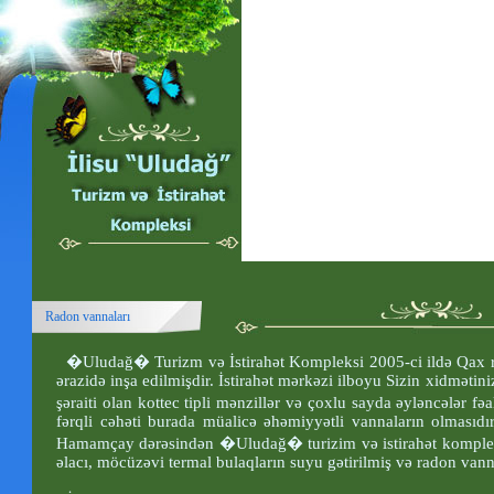
Radon vannaları
�Uludağ� Turizm və İstirahət Kompleksi 2005-ci ildə Qax ray
ərazidə inşa edilmişdir. İstirahət mərkəzi ilboyu Sizin xidmətini
şəraiti olan kottec tipli mənzillər və çoxlu sayda əyləncələr 
fərqli cəhəti burada müalicə əhəmiyyətli vannaların olmasıd
Hamamçay dərəsindən �Uludağ� turizim və istirahət kompleksi
əlacı, möcüzəvi termal bulaqların suyu gətirilmiş və radon van